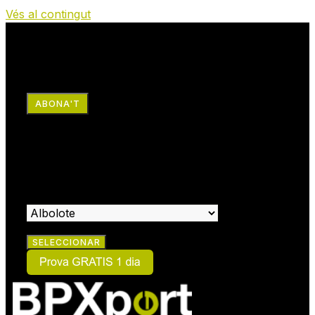
Vés al contingut
RRSS
ABONA'T
×
ABONA'T
SELECCIONA EL CENTRE ON VOLS FER-TE SOCI: