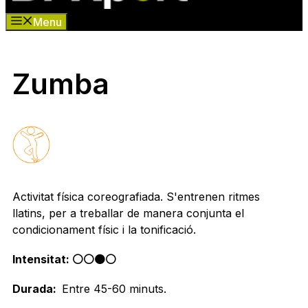
Menu
Zumba
Activitat física
coreografiada
. S'entrenen ritmes
llatins
,
per a treballar de manera conjunta el
condicionament físic i la
toni
ficació.
Intensitat: ⚪️⚪️🟠⚪️
Durada:
Entre 45-60 minuts.