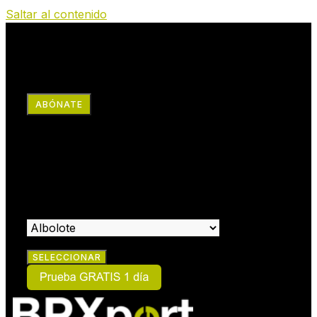
Saltar al contenido
RRSS
ABÓNATE
×
HAZTE SOCIO:
SELECCIONA EL CENTRO EN EL QUE DESEAS HACERTE
SOCIO: