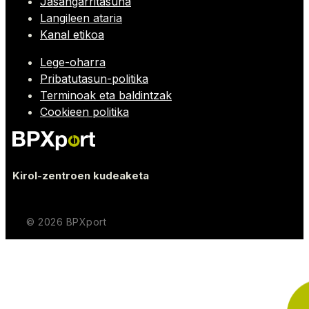
Jasangarritasuna
Langileen ataria
Kanal etikoa
Lege-oharra
Pribatutasun-politika
Terminoak eta baldintzak
Cookieen politika
Kirol-zentroen kudeaketa
© 2026 BPXport