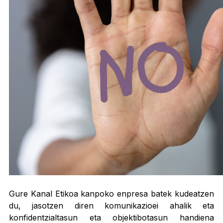
Gure Kanal Etikoa kanpoko enpresa batek kudeatzen
du, jasotzen diren komunikazioei ahalik eta
konfidentzialtasun eta objektibotasun handiena