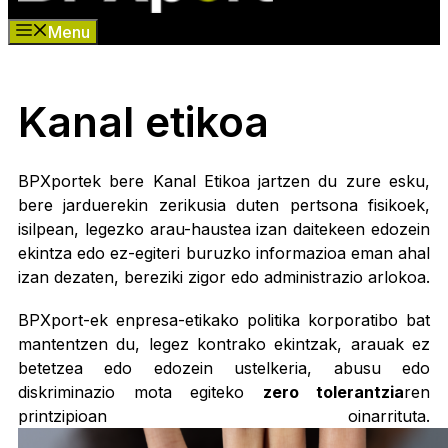
Menu
Kanal etikoa
BPXportek bere Kanal Etikoa jartzen du zure esku,
bere jarduerekin zerikusia duten pertsona fisikoek,
isilpean, legezko arau-haustea izan daitekeen edozein
ekintza edo ez-egiteri buruzko informazioa eman ahal
izan dezaten, bereziki zigor edo administrazio arlokoa.
BPXport-ek enpresa-etikako politika korporatibo bat
mantentzen du, legez kontrako ekintzak, arauak ez
betetzea edo edozein ustelkeria, abusu edo
diskriminazio mota egiteko
zero tolerantzia
ren
printzipioan oinarrituta.