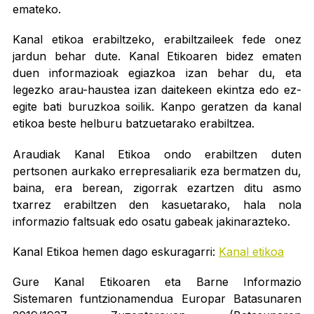
emateko.
Kanal etikoa erabiltzeko, erabiltzaileek fede onez
jardun behar dute. Kanal Etikoaren bidez ematen
duen informazioak egiazkoa izan behar du, eta
legezko arau-haustea izan daitekeen ekintza edo ez-
egite bati buruzkoa soilik. Kanpo geratzen da kanal
etikoa beste helburu batzuetarako erabiltzea.
Araudiak Kanal Etikoa ondo erabiltzen duten
pertsonen aurkako errepresaliarik eza bermatzen du,
baina, era berean, zigorrak ezartzen ditu asmo
txarrez erabiltzen den kasuetarako, hala nola
informazio faltsuak edo osatu gabeak jakinarazteko.
Kanal Etikoa hemen dago eskuragarri:
Kanal etikoa
Gure Kanal Etikoaren eta Barne Informazio
Sistemaren funtzionamendua Europar Batasunaren