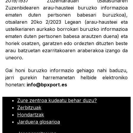
2019/1937 Zuzentarauan (Batasunaren
Zuzenbidearen arau-hausteei buruzko informazioa
ematen duten pertsonen babesari buruzkoa),
otsailaren 20ko 2/2023 Legean (arau-hausteei eta
ustelkeriaren aurkako borrokari buruzko informazioa
ematen duten pertsonen babesa arautzen duena) eta
horiek osatzen, garatzen edo ordezten dituzten beste
arau batzuetan ezarritakoaren araberakoa izango da
uneoro.
Gai honi buruzko informazio gehiago nahi baduzu,
jarri gurekin harremanetan helbide elektroniko
honetan:
info@bpxport.es
Zure zentroa kudeatu behar duzu?
Zerbitzuak
Hondartzak
Jarduera glosarioa