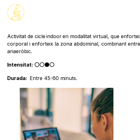
Activitat de cicle
indoor
en modalitat virtual
,
que enforteix 
corporal i enforteix la zona abdominal, combinant ent
an
aer
òbic.
Intensitat: ⚪️⚪️🟠⚪️
Durada:
Entre 45-60 minuts.