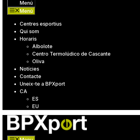
Menú
Menú
Centres esportius
Qui som
Horaris
Albolote
Centro Termolúdico de Cascante
Oliva
Notícies
Contacte
Uneix-te a BPXport
CA
ES
EU
Menu