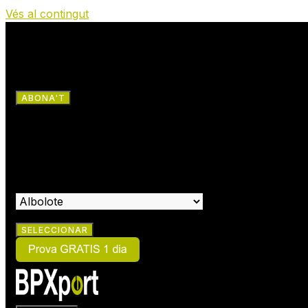
Vés al contingut
RRSS
ABONA'T
×
ABONA'T
SELECCIONA EL CENTRE ON VOLS FER-TE SOCI: