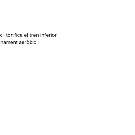
i tonifica el tren inferior
renament
aer
òbic i