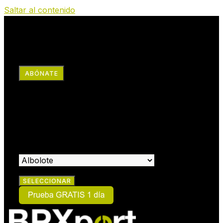
Saltar al contenido
RRSS
ABÓNATE
×
HAZTE SOCIO:
SELECCIONA EL CENTRO EN EL QUE DESEAS HACERTE
SOCIO: