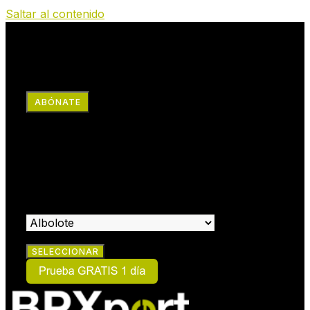
Saltar al contenido
RRSS
ABÓNATE
×
HAZTE SOCIO:
SELECCIONA EL CENTRO EN EL QUE DESEAS HACERTE
SOCIO: