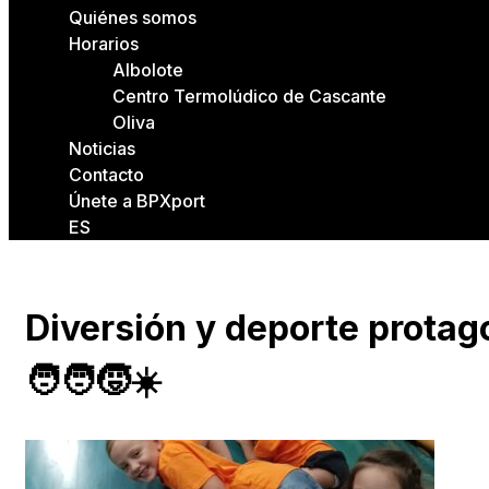
Quiénes somos
Horarios
Albolote
Centro Termolúdico de Cascante
Oliva
Noticias
Contacto
Únete a BPXport
ES
Diversión y deporte protag
🧑‍🧑‍🧒☀️