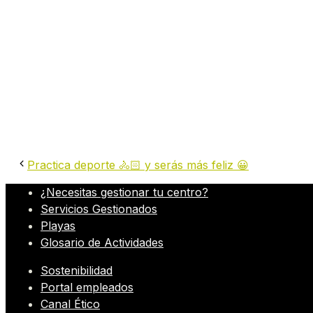
UN MES DE DICIEMBRE REPLETO DE
EL IMPACTO POSITIVO DEL DEPOR
BENEFICIOS DEL EJERCICIO FÍSIC
Practica deporte 🚴🏻 y serás más feliz 😀
¿Necesitas gestionar tu centro?
Servicios Gestionados
Playas
Glosario de Actividades
Sostenibilidad
Portal empleados
Canal Ético