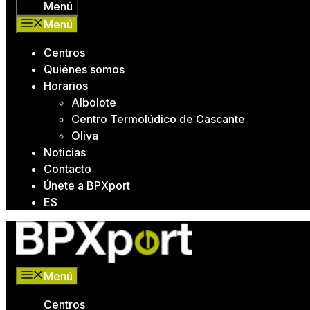
Menú
Menú
Centros
Quiénes somos
Horarios
Albolote
Centro Termolúdico de Cascante
Oliva
Noticias
Contacto
Únete a BPXport
ES
Menú
Centros