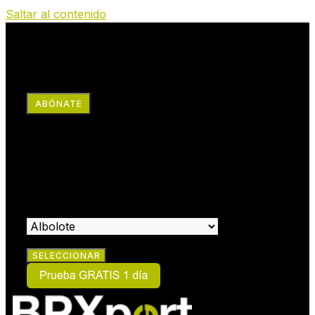
Saltar al contenido
RRSS
ABÓNATE
×
HAZTE SOCIO:
SELECCIONA EL CENTRO EN EL QUE DESEAS HACERTE
SOCIO: