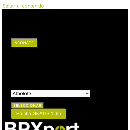
Saltar al contenido
RRSS
ABÓNATE
×
HAZTE SOCIO:
SELECCIONA EL CENTRO EN EL QUE DESEAS HACERTE
SOCIO: