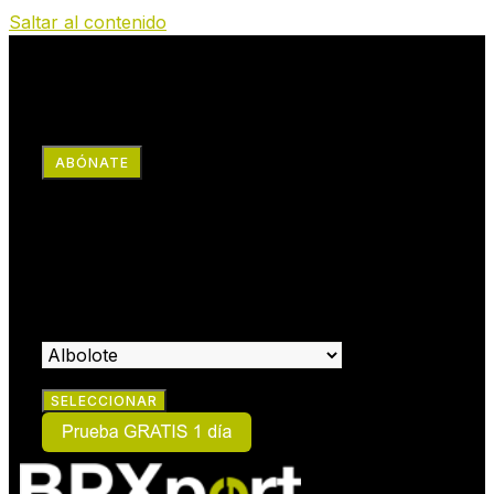
Saltar al contenido
RRSS
ABÓNATE
×
HAZTE SOCIO:
SELECCIONA EL CENTRO EN EL QUE DESEAS HACERTE
SOCIO: