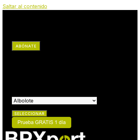
Saltar al contenido
RRSS
ABÓNATE
×
HAZTE SOCIO:
SELECCIONA EL CENTRO EN EL QUE DESEAS HACERTE
SOCIO: