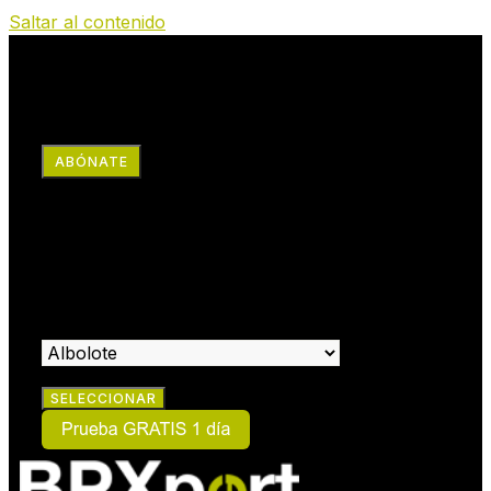
Saltar al contenido
RRSS
ABÓNATE
×
HAZTE SOCIO:
SELECCIONA EL CENTRO EN EL QUE DESEAS HACERTE
SOCIO: