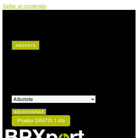
Saltar al contenido
RRSS
ABÓNATE
×
HAZTE SOCIO:
SELECCIONA EL CENTRO EN EL QUE DESEAS HACERTE
SOCIO: