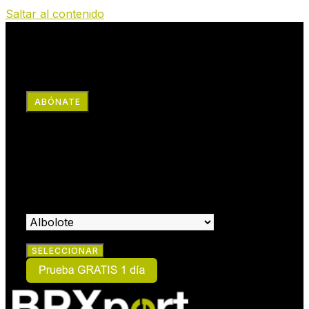
Saltar al contenido
RRSS
ABÓNATE
×
HAZTE SOCIO:
SELECCIONA EL CENTRO EN EL QUE DESEAS HACERTE
SOCIO: