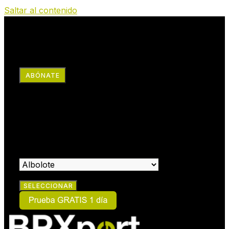
Saltar al contenido
RRSS
ABÓNATE
×
HAZTE SOCIO:
SELECCIONA EL CENTRO EN EL QUE DESEAS HACERTE
SOCIO: