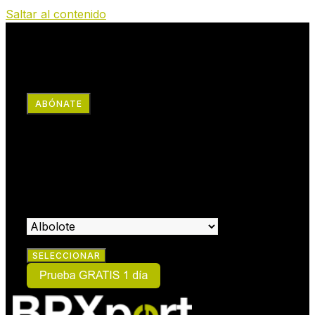
Saltar al contenido
RRSS
ABÓNATE
×
HAZTE SOCIO:
SELECCIONA EL CENTRO EN EL QUE DESEAS HACERTE
SOCIO: