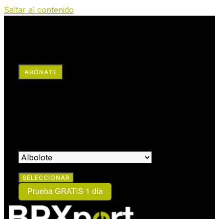
Saltar al contenido
RRSS
ABÓNATE
×
HAZTE SOCIO:
SELECCIONA EL CENTRO EN EL QUE DESEAS HACERTE
SOCIO: