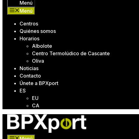
Menú
Menú
Centros
Quiénes somos
Horarios
Albolote
Centro Termolúdico de Cascante
Oliva
Noticias
Contacto
Únete a BPXport
ES
EU
CA
Menú