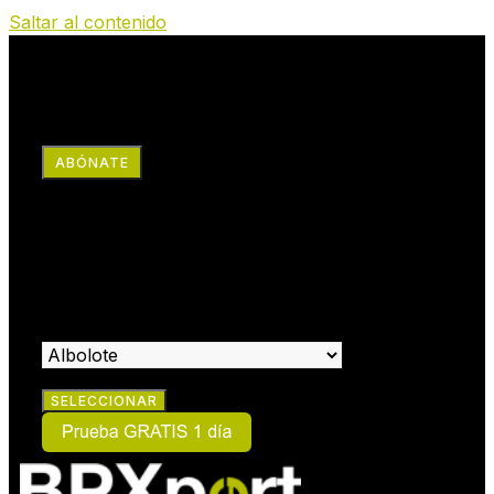
Saltar al contenido
RRSS
ABÓNATE
×
HAZTE SOCIO:
SELECCIONA EL CENTRO EN EL QUE DESEAS HACERTE
SOCIO: