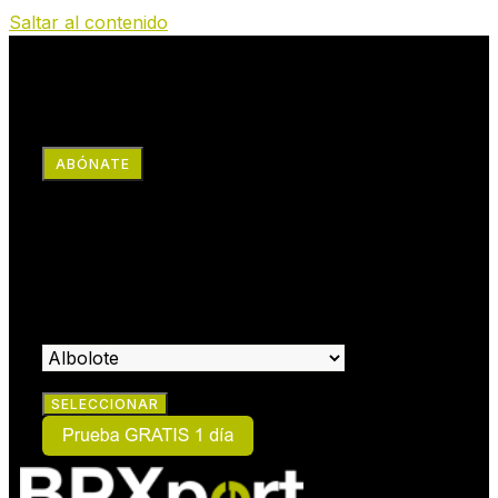
Saltar al contenido
RRSS
ABÓNATE
×
HAZTE SOCIO:
SELECCIONA EL CENTRO EN EL QUE DESEAS HACERTE
SOCIO: