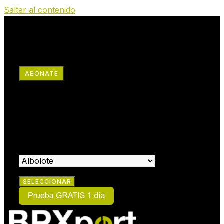
Saltar al contenido
RRSS
ABÓNATE
×
HAZTE SOCIO:
SELECCIONA EL CENTRO EN EL QUE DESEAS HACERTE
SOCIO: