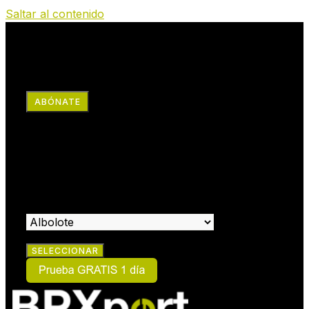
Saltar al contenido
RRSS
ABÓNATE
×
HAZTE SOCIO:
SELECCIONA EL CENTRO EN EL QUE DESEAS HACERTE
SOCIO: