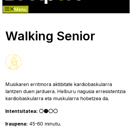
Menu
Walking Senior
Musikaren erritmora aktibitate kardiobaskularra
lantzen duen jarduera. Helburu nagusia erresistentzia
kardiobaskularra eta muskularra hobetzea da.
Intentsitatea: ⚪️🟡⚪️⚪️
Iraupena:
45-60 minutu.