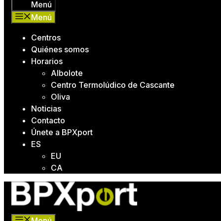
Menú
Menú
Centros
Quiénes somos
Horarios
Albolote
Centro Termolúdico de Cascante
Oliva
Noticias
Contacto
Únete a BPXport
ES
EU
CA
Menú